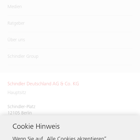
Medien
Ratgeber
Über uns
Schindler Group
Schindler Deutschland AG & Co. KG
Hauptsitz
Schindler-Platz
12105 Berlin
Deutschland
Cookie Hinweis
Servicenummer
0800 866 11 00
Telefax 030 7029 2620
Wenn Sie auf „Alle Cookies akzeptieren“