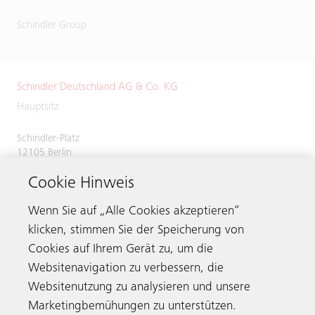
Schindler Group
Schindler Deutschland AG & Co. KG
Hauptsitz
Schindler-Platz
12105 Berlin
Deutschland
Cookie Hinweis
Servicenummer
0800 866 11 00
Telefax 030 7029 2620
Wenn Sie auf „Alle Cookies akzeptieren“
klicken, stimmen Sie der Speicherung von
Cookies auf Ihrem Gerät zu, um die
Websitenavigation zu verbessern, die
Kontaktieren
Websitenutzung zu analysieren und unsere
Marketingbemühungen zu unterstützen.