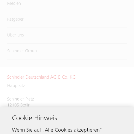
Medien
Ratgeber
Über uns
Schindler Group
Schindler Deutschland AG & Co. KG
Hauptsitz
Schindler-Platz
12105 Berlin
Deutschland
Cookie Hinweis
Servicenummer
0800 866 11 00
Telefax 030 7029 2620
Wenn Sie auf „Alle Cookies akzeptieren“