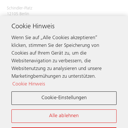
Schindler-Platz
12105 Berlin
Deutschland
Cookie Hinweis
Servicenummer
0800 866 11 00
Telefax 030 7029 2620
Wenn Sie auf „Alle Cookies akzeptieren“
klicken, stimmen Sie der Speicherung von
Cookies auf Ihrem Gerät zu, um die
Websitenavigation zu verbessern, die
Kontaktieren
Websitenutzung zu analysieren und unsere
Marketingbemühungen zu unterstützen.
Cookie Hinweis
Schindler weltweit
Cookie-Einstellungen
Allgemeine Nutzungsbedingungen
Datenschutzerklärung
Alle ablehnen
Cookie-Hinweis & Einstellungen
Impressum