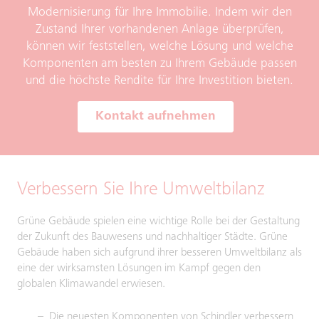
Modernisierung für Ihre Immobilie. Indem wir den
Zustand Ihrer vorhandenen Anlage überprüfen,
können wir feststellen, welche Lösung und welche
Komponenten am besten zu Ihrem Gebäude passen
und die höchste Rendite für Ihre Investition bieten.
Kontakt aufnehmen
Verbessern Sie Ihre Umweltbilanz
Grüne Gebäude spielen eine wichtige Rolle bei der Gestaltung
der Zukunft des Bauwesens und nachhaltiger Städte. Grüne
Gebäude haben sich aufgrund ihrer besseren Umweltbilanz als
eine der wirksamsten Lösungen im Kampf gegen den
globalen Klimawandel erwiesen.
Die neuesten Komponenten von Schindler verbessern