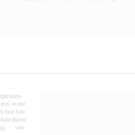
stgenutzte
rin. In der
s East Side
tikale Bühne
aia
und