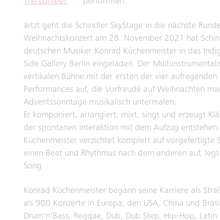
The Lorilees
performten.
Jetzt geht die Schindler SkyStage in die nächste Runde
Weihnachtskonzert am 28. November 2021 hat Schin
deutschen Musiker Konrad Küchenmeister in das Indig
Side Gallery Berlin eingeladen. Der Multiinstrumentalis
vertikalen Bühne mit der ersten der vier aufregenden 
Performances auf, die Vorfreude auf Weihnachten ma
Adventssonntage musikalisch untermalen.
Er komponiert, arrangiert, mixt, singt und erzeugt Kl
der spontanen Interaktion mit dem Aufzug entstehen
Küchenmeister verzichtet komplett auf vorgefertigte
einen Beat und Rhythmus nach dem anderen auf, legt 
Song.
Konrad Küchenmeister begann seine Karriere als Straß
als 900 Konzerte in Europa, den USA, China und Brasil
Drum'n'Bass, Reggae, Dub, Dub Step, Hip-Hop, Latin 