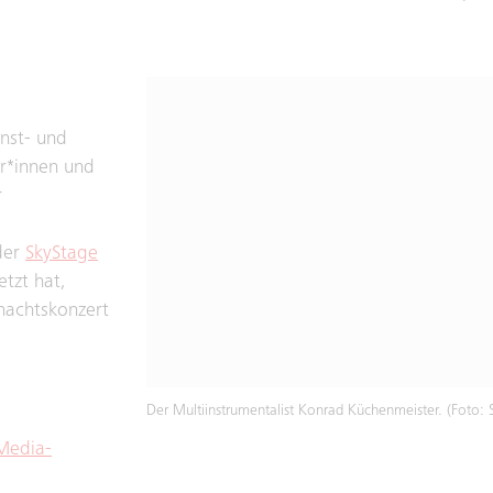
nst- und
er*innen und
r
der
SkyStage
etzt hat,
nachtskonzert
Der Multiinstrumentalist Konrad Küchenmeister. (Foto: S
Media-