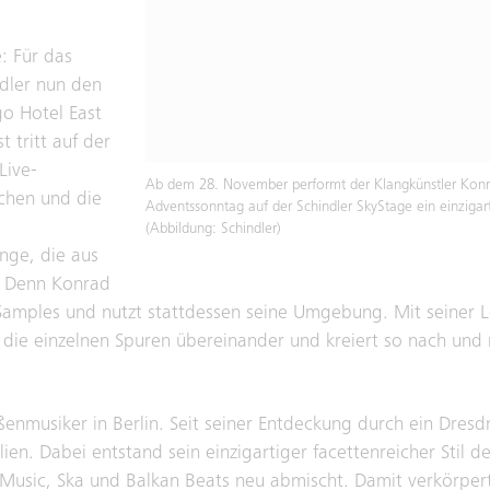
: Für das
dler nun den
o Hotel East
t tritt auf der
Live-
Ab dem 28. November performt der Klangkünstler Kon
chen und die
Adventssonntag auf der Schindler SkyStage ein einziga
(Abbildung: Schindler)
änge, die aus
. Denn Konrad
 Samples und nutzt stattdessen seine Umgebung. Mit seiner 
die einzelnen Spuren übereinander und kreiert so nach und 
enmusiker in Berlin. Seit seiner Entdeckung durch ein Dresd
ien. Dabei entstand sein einzigartiger facettenreicher Stil d
Music, Ska und Balkan Beats neu abmischt. Damit verkörpert