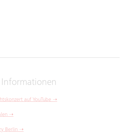
 Informationen
htskonzert auf YouTube ➝
älen ➝
ry Berlin ➝