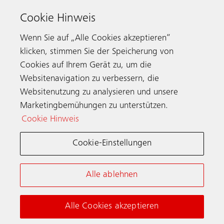
Deutschland
Cookie Hinweis
Servicenummer
0800 866 11 00
Telefax 030 7029 2620
Wenn Sie auf „Alle Cookies akzeptieren“
klicken, stimmen Sie der Speicherung von
Cookies auf Ihrem Gerät zu, um die
Websitenavigation zu verbessern, die
Kontaktieren
Websitenutzung zu analysieren und unsere
Marketingbemühungen zu unterstützen.
Cookie Hinweis
Schindler weltweit
Cookie-Einstellungen
Allgemeine Nutzungsbedingungen
Datenschutzerklärung
Alle ablehnen
Cookie-Hinweis & Einstellungen
Impressum
Alle Cookies akzeptieren
© Schindler 2026