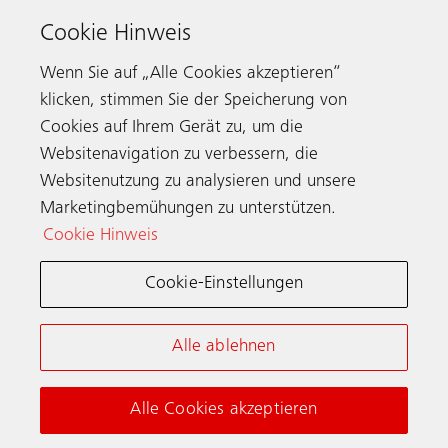
Deutschland
Cookie Hinweis
Servicenummer
0800 866 11 00
Telefax 030 7029 2620
Wenn Sie auf „Alle Cookies akzeptieren“
klicken, stimmen Sie der Speicherung von
Cookies auf Ihrem Gerät zu, um die
Websitenavigation zu verbessern, die
Kontaktieren
Websitenutzung zu analysieren und unsere
Marketingbemühungen zu unterstützen.
Cookie Hinweis
Schindler weltweit
Cookie-Einstellungen
Allgemeine Nutzungsbedingungen
Datenschutzerklärung
Alle ablehnen
Cookie-Hinweis & Einstellungen
Impressum
Alle Cookies akzeptieren
© Schindler 2026