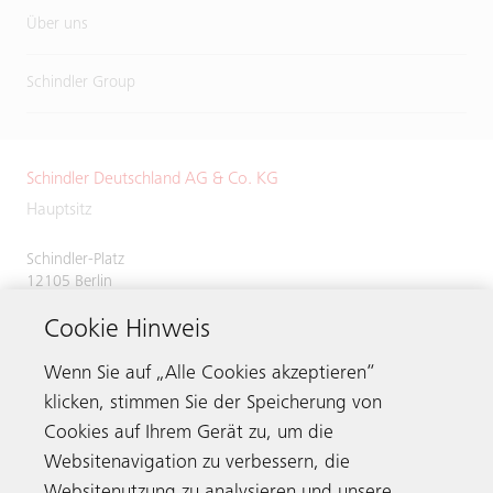
Über uns
Schindler Group
Schindler Deutschland AG & Co. KG
Hauptsitz
Schindler-Platz
12105 Berlin
Deutschland
Cookie Hinweis
Servicenummer
0800 866 11 00
Telefax 030 7029 2620
Wenn Sie auf „Alle Cookies akzeptieren“
klicken, stimmen Sie der Speicherung von
Cookies auf Ihrem Gerät zu, um die
Websitenavigation zu verbessern, die
Kontaktieren
Websitenutzung zu analysieren und unsere