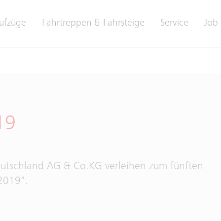
ufzüge
Fahrtreppen & Fahrsteige
Service
Job 
19
Deutschland AG & Co.KG verleihen zum fünften
2019".