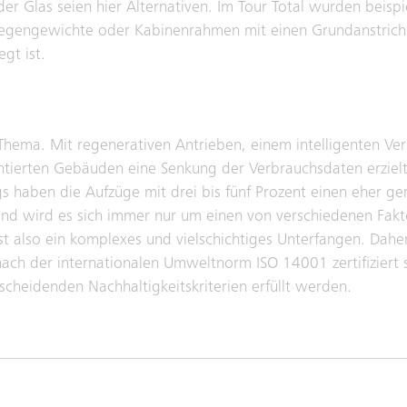
er Glas seien hier Alternativen. Im Tour Total wurden beispi
egengewichte oder Kabinenrahmen mit einen Grundanstrich
gt ist.
in Thema. Mit regenerativen Antrieben, einem intelligenten
ntierten Gebäuden eine Senkung der Verbrauchsdaten erzielt
ngs haben die Aufzüge mit drei bis fünf Prozent einen eher g
d wird es sich immer nur um einen von verschiedenen Fakt
st also ein komplexes und vielschichtiges Unterfangen. Daher
nach der internationalen Umweltnorm ISO 14001 zertifiziert 
tscheidenden Nachhaltigkeitskriterien erfüllt werden.