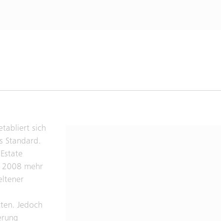
tabliert sich
s Standard.
Estate
it 2008 mehr
eltener
hten. Jedoch
erung