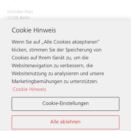
Schindler-Platz
12105 Berlin
Deutschland
Cookie Hinweis
Servicenummer
0800 866 11 00
Telefax 030 7029 2620
Wenn Sie auf „Alle Cookies akzeptieren“
klicken, stimmen Sie der Speicherung von
Cookies auf Ihrem Gerät zu, um die
Websitenavigation zu verbessern, die
Kontaktieren
Websitenutzung zu analysieren und unsere
Marketingbemühungen zu unterstützen.
Cookie Hinweis
Schindler weltweit
Cookie-Einstellungen
Allgemeine Nutzungsbedingungen
Datenschutzerklärung
Alle ablehnen
Cookie-Hinweis & Einstellungen
Impressum