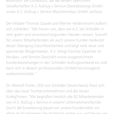
Bissendorf bei Osnabrück, die die beiden operativen
Gesellschaften A.S. Aufzug + Service Dienstleistungs GmbH
sowie A.S. Aufzug + Service Maschinenbau GmbH umfasst.
Die Inhaber Thomas Quade und Werner Hindersmann äußern
sich zufrieden: "Wir freuen uns, dass wir A.S. bei Schindler in
sehr guten und verantwortungsvollen Händen wissen. Sowohl
für unsere Mitarbeitenden als auch unsere Kunden bedeutet
dieser Übergang Zukunftssicherheit und birgt viele neue und
spannende Möglichkeiten. A.S. bringt höchste Expertise im
Neubau- und Service-Geschäft sowie ausgezeichnete
Kundenbeziehungen in den Schindler-Aufzugsverbund ein und
kann sich in diesem professionellen Umfeld hervorragend
weiterentwickeln."
Dr. Meinolf Pohle, CEO von Schindler Deutschland, freut sich
über das neue Tochterunternehmen und die neuen
Kolleg*innen: "Wir begrüßen herzlich alle 82 Mitarbeitenden
von A.S. Aufzug + Service in unserer Unternehmensfamilie.
Durch die Erweiterung bauen wir unsere Kundennähe vor
allem im Nordwesten Deutschlands weiter aus und freuen uns